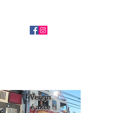
Coopersburg Fire Company
(610) 282-1580
Veřejn
é akce