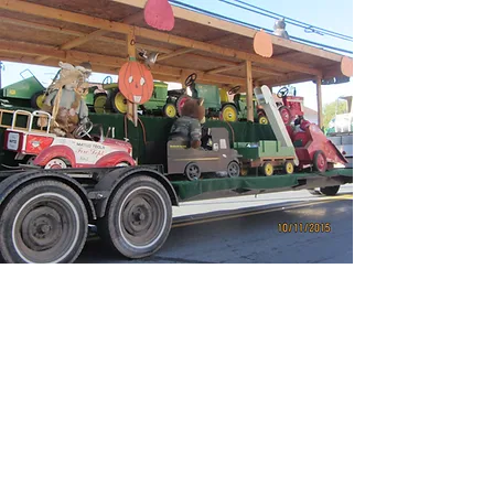
Santa Run
HO HO HO! Coopersburg Fire Company
Santa Run je veselý čas pro všechny!
Veselý starý Saint Nick naskakuje na
hasičské auto, aby objel čtvrť
Coopersburg, šíří jásot a dává dárky
dětem všech věkových kategorií ( a také