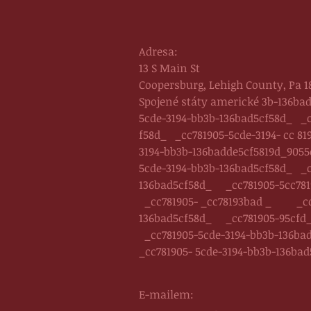
Adresa:
13 S Main St
Coopersburg, Lehigh County, Pa 1
Spojené státy americké 3b-136ba
5cde-3194-bb3b-136bad5cf58d_ _c
f58d_ _cc781905-5cde-3194- cc 8
3194-bb3b-136badde5cf5819d_9055
5cde-3194-bb3b-136bad5cf58d_ _c
136bad5cf58d_ _cc781905-5cc7819
_cc781905- _cc78193bad _ _cc78
136bad5cf58d_ _cc781905-95cfd_c
_cc781905-5cde-3194-bb3b-136bad
_cc781905- 5cde-3194-bb3b-136bad
E-mailem: