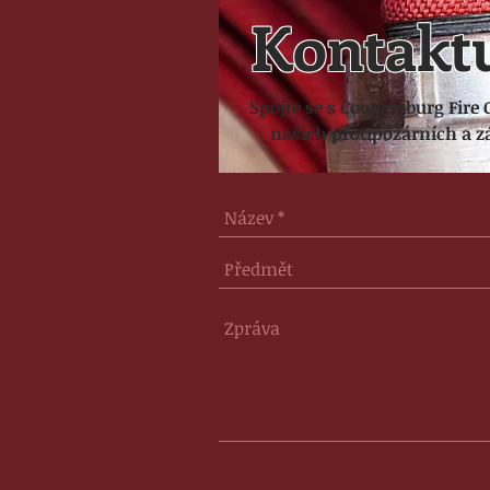
Kontaktu
Spojte se s Coopersburg Fire 
našich protipožárních a 