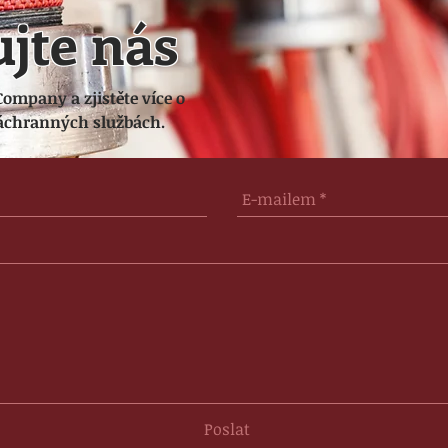
jte nás
Company a zjistěte více o
záchranných službách.
Poslat