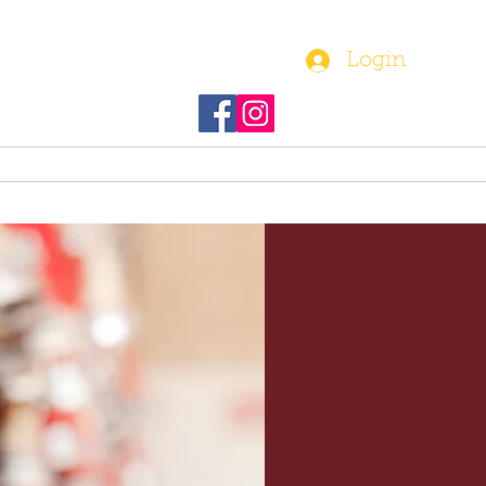
(610) 282-1580
Login
Kontaktujte nás