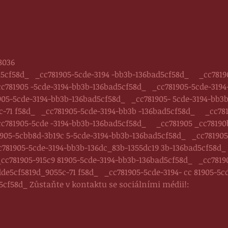
8036
d5cf58d_ _cc781905-5cde-3194 -bb3b-136bad5cf58d_ _cc78190
c781905 -5cde-3194-bb3b-136bad5cf58d_ _cc781905-5cde-3194
1905-5cde-3194-bb3b-136bad5cf58d_ _cc781905- 5cde-3194-bb3
c-71 f58d_ _cc781905-5cde-3194-bb3b -136bad5cf58d_ _cc781
c781905-5cde -3194-bb3b-136bad5cf58d_ _cc781905 _cc78190
05-5cbb8d-3b19c 5-5cde-3194-bb3b-136bad5cf58d_ _cc781905
1905-5cde-3194-bb3b-136dc_83b-1355dc19 3b-136bad5cf58d_ 
c781905-915c9 81905-5cde-3194-bb3b-136bad5cf58d_ _cc78190
de5cf5819d_9055c-71 f58d_ _cc781905-5cde-3194- cc 81905-5
5cf58d_ Zůstaňte v kontaktu se sociálními médii!: