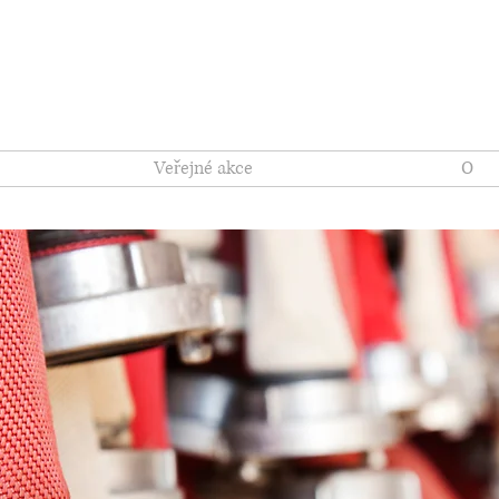
re Company
Veřejné akce
O