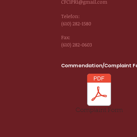
CFC1PR1@gmail.com
Telefon:
(610) 282-1580
Fax:
(610) 282-0603
Commendation/Complaint F
Complaint Form