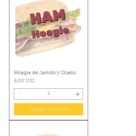
Hoagie de Jamón y Queso
Precio
6,00 US$
Agregar al carrito