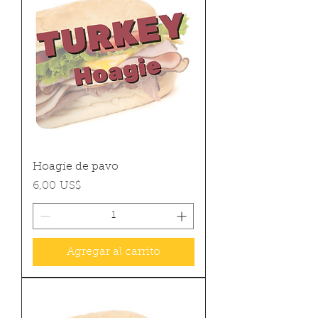
Hoagie de pavo
Precio
6,00 US$
Agregar al carrito