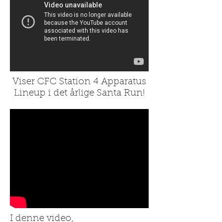
Viser CFC Station 4 Apparatus
Lineup i det årlige Santa Run!
I denne video,